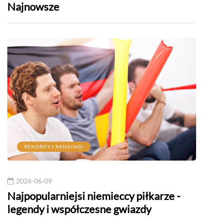
Najnowsze
REKORDY I RANKINGI
R
2026-06-09
202
Najpopularniejsi niemieccy piłkarze -
Najl
legendy i współczesne gwiazdy
po V