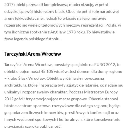
2017 obiekt przeszedł kompleksową modernizację, w pełni
odzyskując swój historyczny blask. Obecnie pełni rolę narodowej
areny lekkoatletycznej, jednak to właśnie na jego murawie
rozegrało się wiele przełomowych meczów reprezentacji Polski, w
tym ikoniczne spotkanie z Anglią w 1973 roku. To niewątpliwie
żywa legenda polskiego futbolu.
Tarczyński Arena Wrocław
Tarczyński Arena Wrocław, powstały specjalnie na EURO 2012, to
obiekt o pojemności 45 105 widzów. Jest domem dla dumy regionu
– klubu Śląsk Wrocław. Obiekt wyróżnia się nowoczesną
architekturą, której inspiracją były azjatyckie latarnie, co nadaje mu
unikalny i rozpoznawalny charakter. Podczas Mistrzostw Europy
2012 gościł trzy emocjonujące mecze grupowe. Obecnie stanowi
istotne centrum sportowo-rozrywkowe dla całego regionu, będąc
gospodarzem licznych koncertów, prestiżowych konferencji oraz
innych wydarzeń sportowych i kulturalnych, które konsekwentnie
przyciągają szeroką publiczność.