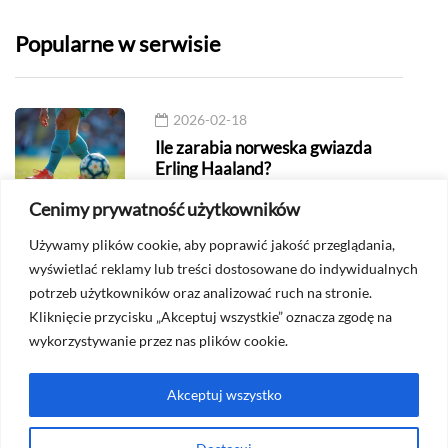
Popularne w serwisie
2026-02-18
Ile zarabia norweska gwiazda
Erling Haaland?
Cenimy prywatność użytkowników
2026-06-04
Używamy plików cookie, aby poprawić jakość przeglądania,
Najlepsi lewi obrońcy w historii
wyświetlać reklamy lub treści dostosowane do indywidualnych
piłki nożnej
potrzeb użytkowników oraz analizować ruch na stronie.
Kliknięcie przycisku „Akceptuj wszystkie” oznacza zgodę na
2026-06-03
wykorzystywanie przez nas plików cookie.
Gegenpressing - Co to jest i na
czym polega?
Akceptuj wszystko