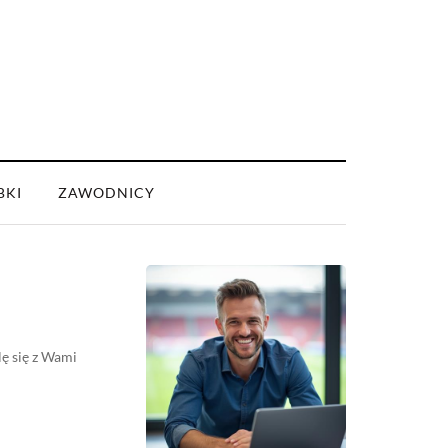
BKI
ZAWODNICY
lę się z Wami