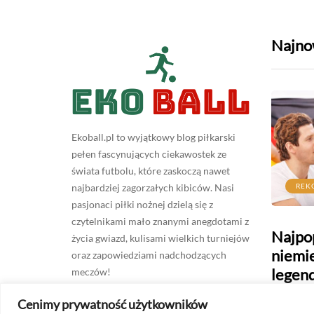
Najno
Ekoball.pl to wyjątkowy blog piłkarski
pełen fascynujących ciekawostek ze
świata futbolu, które zaskoczą nawet
KINGI
DEFINICJE
REK
najbardziej zagorzałych kibiców. Nasi
pasjonaci piłki nożnej dzielą się z
czytelnikami mało znanymi anegdotami z
ylijscy
Jakie są pozycje piłkarskie
Najpop
życia gwiazd, kulisami wielkich turniejów
 Pelego po
na boisku - Wyjaśniamy!
niemie
oraz zapowiedziami nadchodzących
legen
meczów!
gwiaz
Cenimy prywatność użytkowników