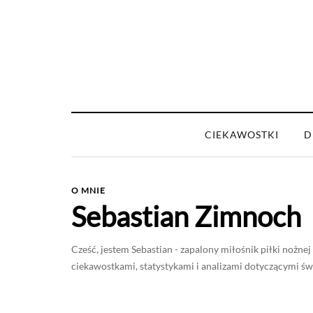
CIEKAWOSTKI
D
O MNIE
Sebastian Zimnoch
Cześć, jestem Sebastian - zapalony miłośnik piłki nożnej
ciekawostkami, statystykami i analizami dotyczącymi świ