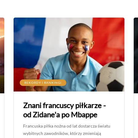
REKORDY I RANKINGI
Znani francuscy piłkarze -
od Zidane'a po Mbappe
Francuska piłka nożna od lat dostarcza światu
wybitnych zawodników, którzy zmieniają