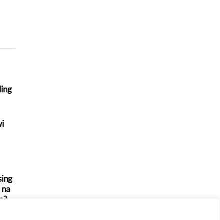
ling
wi
DEFINICJE
REKORDY I RANKINGI
Jakie są pozycje piłkarskie
Najpopularniejsi
na boisku - Wyjaśniamy!
niemieccy piłkarze -
ing
i na
legendy i współcze
a?
gwiazdy