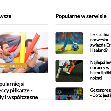
wsze
Popularne w serwisie
Ile zarabia
norweska
gwiazda Er
Haaland?
Najlepsi le
ORDY I RANKINGI
REKORDY I RANKINGI
obrońcy w
historii piłki
nożnej
ularniejsi
Najlepsi brazylijscy
ccy piłkarze -
piłkarze - od Pelego po
Gegenpress
- Co to jest 
dy i współczesne
Viniciusa
czym poleg
dy